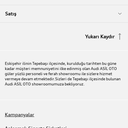
Audi Orijinal Aksesuarlar®
İletişim Bilgileri
Satış
Serviste Prestijin 7 Prensibi
İletişim Formu
Stok Araç Arayın
Yukarı Kaydır
Audi Express Servis
Kampanyalar
Audi Mobilite Garantisi
Audi prime :plus
Eskişehir ilinin Tepebaşı ilçesinde, kurulduğu tarihten bu güne
kadar müşteri memnuniyetini ilke edinmiş olan Audi ASİL OTO
Audi Online Team
güler yüzlü personeli ve ferah showroomu ile sizlere hizmet
vermeye devam etmektedir.Sizleri de Tepebaşı ilçesinde bulunan
Audi ASİL OTO showroomumuza bekliyoruz.
Benim Audim
Kampanyalar