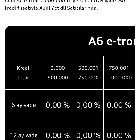
Audi A6 e-tron 2.000.000 TL'ye kadar 6 ay vade %0
kredi fırsatıyla Audi Yetkili Satıcılarında.