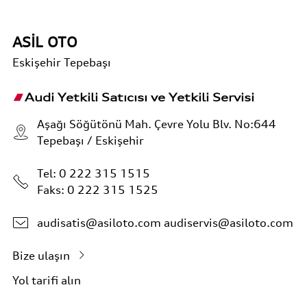
ASİL OTO
Eskişehir
Tepebaşı
Audi Yetkili Satıcısı ve Yetkili Servisi
Aşağı Söğütönü Mah. Çevre Yolu Blv. No:644
Tepebaşı / Eskişehir
Tel:
0 222 315 1515
Faks: 0 222 315 1525
audisatis@asiloto.com
audiservis@asiloto.com
Bize ulaşın
Yol tarifi alın